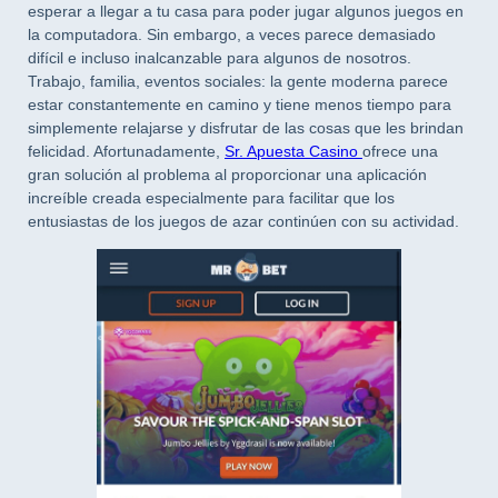
esperar a llegar a tu casa para poder jugar algunos juegos en
la computadora. Sin embargo, a veces parece demasiado
difícil e incluso inalcanzable para algunos de nosotros.
Trabajo, familia, eventos sociales: la gente moderna parece
estar constantemente en camino y tiene menos tiempo para
simplemente relajarse y disfrutar de las cosas que les brindan
felicidad. Afortunadamente,
Sr. Apuesta Casino
ofrece una
gran solución al problema al proporcionar una aplicación
increíble creada especialmente para facilitar que los
entusiastas de los juegos de azar continúen con su actividad.