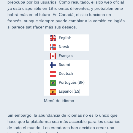
preocupa por los usuarios. Como resultado, el sitio web oficial
ya está disponible en 19 idiomas diferentes, y probablemente
habrá más en el futuro. En Canadá, el sitio funciona en
francés, aunque siempre puede cambiar a la versión en inglés
si parece satisfacer más sus deseos.
Menú de idioma
Sin embargo, la abundancia de idiomas no es lo único que
hace que la plataforma sea más accesible para los usuarios
de todo el mundo. Los creadores han decidido crear una