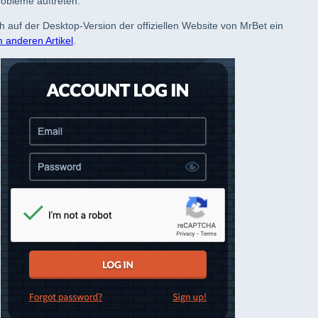
robleme auftreten.
 auf der Desktop-Version der offiziellen Website von MrBet ein
m anderen Artikel
.