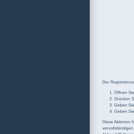
Der Registrierun
Öffnen Sie
Drücken Si
Geben Sie 
Geben Sie 
Diese Aktionen h
vervollständige