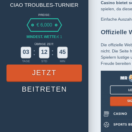
Casino bietet s
CIAO TROUBLES-TURNIER
spielen, da diese
PREISE:
Einfache Auszahl
€ 6,000
Offizielle
MINDEST. WETTE:
€ 1
Die offizielle W
ÜBRIGE ZEIT:
nicht. Die Seite
03
12
45
Spielern lustige
TAGE
STD
MIN
Freude bereiten 
JETZT
BEITRETEN