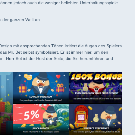
können jedoch auch die weniger beliebten Unterhaltungsspiele
s der ganzen Welt an.
 Design mit ansprechenden Tönen irritiert die Augen des Spielers
as Mr. Bet selbst symbolisiert. Er ist immer hier, um den
en. Herr Bet ist der Host der Seite, die Sie herumführen und