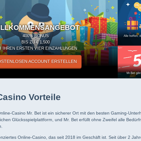
ILLKOMMENSANGEBOT
400% BONUS
Alle hoffen, 
BIS ZU
€ 1,500
I IHREN ERSTEN VIER EINZAHLUNGEN
OSTENLOSEN ACCOUNT ERSTELLEN
Mr.Bet gib
Casino Vorteile
Online-Casino Mr. Bet ist ein sicherer Ort mit den besten Gaming-Unter
lichen Glücksspielplattform, und Mr. Bet erfüllt ohne Zweifel alle Bedü
n.
zenziertes Online-Casino, das seit 2018 im Geschäft ist. Seit über 2 Jahr