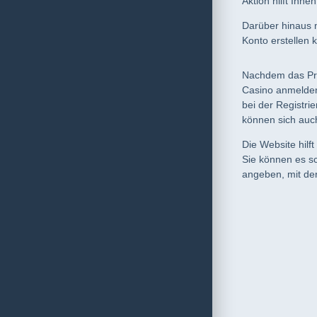
Aktion hilft Ihn
Darüber hinaus m
Konto erstellen 
Nachdem das Prof
Casino anmelden
bei der Registri
können sich auc
Die Website hil
Sie können es sc
angeben, mit der