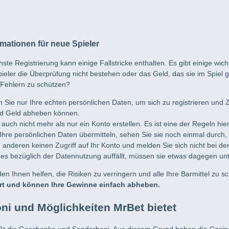
rmationen für neue Spieler
chste Registrierung kann einige Fallstricke enthalten. Es gibt einige wi
pieler die Überprüfung nicht bestehen oder das Geld, das sie im Spi
 Fehlern zu schützen?
Sie nur Ihre echten persönlichen Daten, um sich zu registrieren und Z
nd Geld abheben können.
n auch nicht mehr als nur ein Konto erstellen. Es ist eine der Regeln hi
Ihre persönlichen Daten übermitteln, sehen Sie sie noch einmal durch, 
 anderen keinen Zugriff auf Ihr Konto und melden Sie sich nicht bei 
ges bezüglich der Datennutzung auffällt, müssen sie etwas dagegen u
en Ihnen helfen, die Risiken zu verringern und alle Ihre Barmittel zu s
iert und können Ihre Gewinne einfach abheben.
ni und Möglichkeiten MrBet bietet