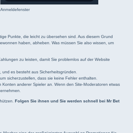
Anmeldefenster
chtige Punkte, die leicht zu übersehen sind. Aus diesem Grund
el gewonnen haben, abheben. Was müssen Sie also wissen, um
ahlungen zu leisten, damit Sie problemlos auf der Website
er, und es besteht aus Sicherheitsgründen.
um sicherzustellen, dass sie keine Fehler enthalten.
den Konten anderer Spieler an. Wenn den Site-Moderatoren etwas
nternehmen.
chützen.
Folgen Sie ihnen und Sie werden schnell bei Mr Bet