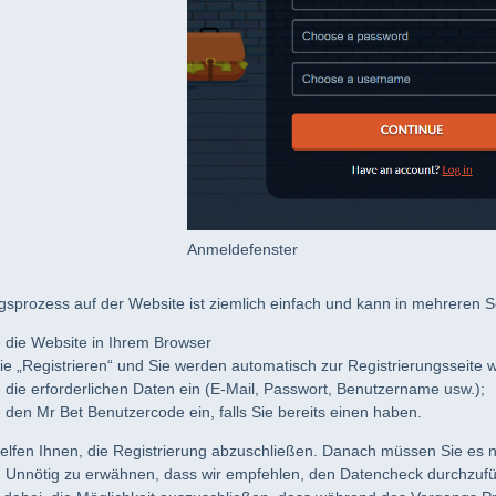
Anmeldefenster
gsprozess auf der Website ist ziemlich einfach und kann in mehreren 
 die Website in Ihrem Browser
e „Registrieren“ und Sie werden automatisch zur Registrierungsseite we
die erforderlichen Daten ein (E-Mail, Passwort, Benutzername usw.);
den Mr Bet Benutzercode ein, falls Sie bereits einen haben.
elfen Ihnen, die Registrierung abzuschließen. Danach müssen Sie es nur
n. Unnötig zu erwähnen, dass wir empfehlen, den Datencheck durchzuf