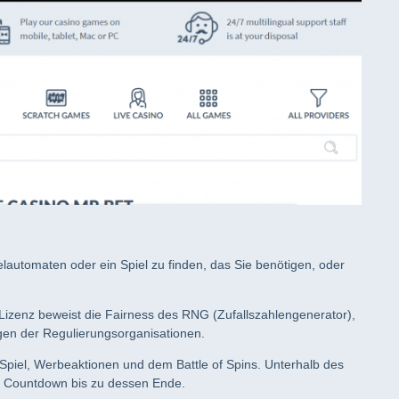
elautomaten oder ein Spiel zu finden, das Sie benötigen, oder
 Lizenz beweist die Fairness des RNG (Zufallszahlengenerator),
ngen der Regulierungsorganisationen.
s Spiel, Werbeaktionen und dem Battle of Spins. Unterhalb des
en Countdown bis zu dessen Ende.