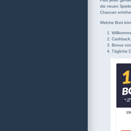
Fast jeder geni
die neuen Spiele
Chancen erhöhen
Welche Boni kön
Willkomme
Cashback:
Bonus von
Tägliche 