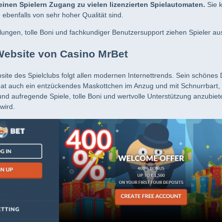
einen Spielern Zugang zu vielen lizenzierten Spielautomaten.
Sie 
 ebenfalls von sehr hoher Qualität sind.
ungen, tolle Boni und fachkundiger Benutzersupport ziehen Spieler au
 Website von Casino MrBet
ebsite des Spielclubs folgt allen modernen Internettrends. Sein schönes
 hat auch ein entzückendes Maskottchen im Anzug und mit Schnurrbart, d
 und aufregende Spiele, tolle Boni und wertvolle Unterstützung anzubiet
wird.