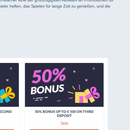
o-Macher eine der großzügigsten Auswahl an Promotionen für
ler helfen, das Spielen für lange Zeit zu genießen, und die