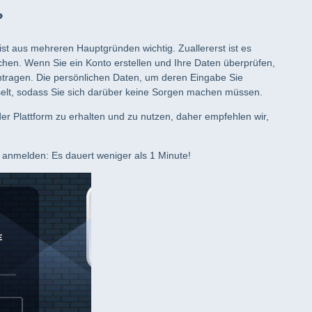
?
ist aus mehreren Hauptgründen wichtig. Zuallererst ist es
chen. Wenn Sie ein Konto erstellen und Ihre Daten überprüfen,
ntragen. Die persönlichen Daten, um deren Eingabe Sie
elt, sodass Sie sich darüber keine Sorgen machen müssen.
er Plattform zu erhalten und zu nutzen, daher empfehlen wir,
 anmelden: Es dauert weniger als 1 Minute!