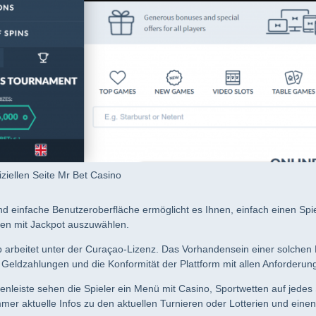
fiziellen Seite Mr Bet Casino
nd einfache Benutzeroberfläche ermöglicht es Ihnen, einfach einen Spi
ten mit Jackpot auszuwählen.
ub arbeitet unter der Curaçao-Lizenz. Das Vorhandensein einer solchen
n Geldzahlungen und die Konformität der Plattform mit allen Anforderu
itenleiste sehen die Spieler ein Menü mit Casino, Sportwetten auf jede
mer aktuelle Infos zu den aktuellen Turnieren oder Lotterien und ein