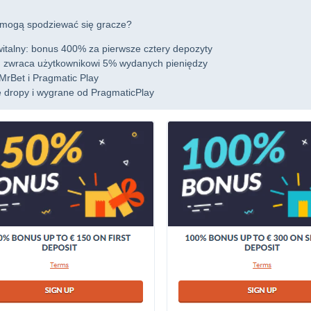
mogą spodziewać się gracze?
italny: bonus 400% za pierwsze cztery depozyty
 zwraca użytkownikowi 5% wydanych pieniędzy
MrBet i Pragmatic Play
 dropy i wygrane od PragmaticPlay