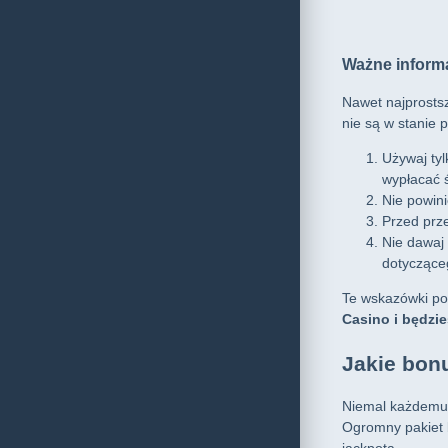
Ważne inform
Nawet najprostsz
nie są w stanie 
Używaj tyl
wypłacać ś
Nie powini
Przed prze
Nie dawaj 
dotycząceg
Te wskazówki pom
Casino i będzi
Jakie bonu
Niemal każdemu p
Ogromny pakiet 