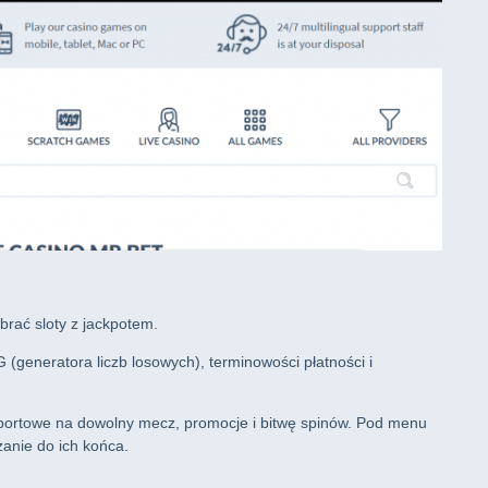
ybrać sloty z jackpotem.
NG (generatora liczb losowych), terminowości płatności i
ortowe na dowolny mecz, promocje i bitwę spinów. Pod menu
zanie do ich końca.