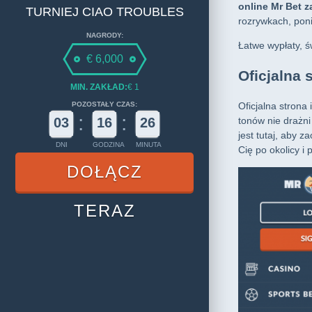
online Mr Bet 
TURNIEJ CIAO TROUBLES
rozrywkach, poni
NAGRODY:
Łatwe wypłaty, ś
€ 6,000
Oficjalna 
MIN. ZAKŁAD:
€ 1
Oficjalna strona
POZOSTAŁY CZAS:
tonów nie drażni
03
16
26
jest tutaj, aby 
DNI
GODZINA
MINUTA
Cię po okolicy i 
DOŁĄCZ
TERAZ