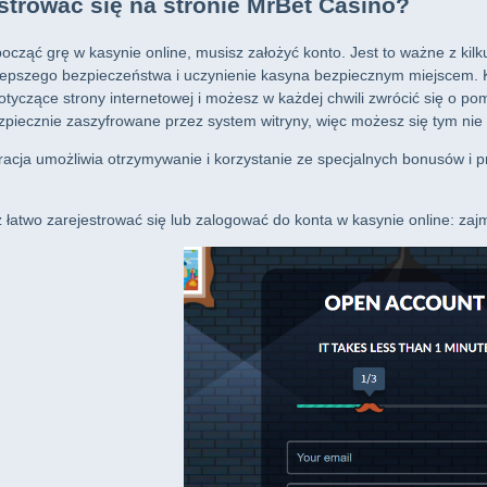
strować się na stronie MrBet Casino?
począć grę w kasynie online, musisz założyć konto. Jest to ważne z ki
epszego bezpieczeństwa i uczynienie kasyna bezpiecznym miejscem. Ki
otyczące strony internetowej i możesz w każdej chwili zwrócić się o 
bezpiecznie zaszyfrowane przez system witryny, więc możesz się tym nie
tracja umożliwia otrzymywanie i korzystanie ze specjalnych bonusów i pr
atwo zarejestrować się lub zalogować do konta w kasynie online: zajmu