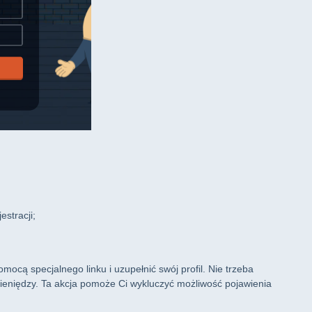
estracji;
ocą specjalnego linku i uzupełnić swój profil. Nie trzeba
eniędzy. Ta akcja pomoże Ci wykluczyć możliwość pojawienia