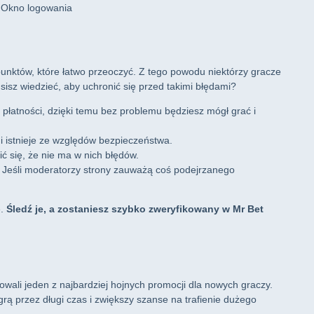
Okno logowania
punktów, które łatwo przeoczyć. Z tego powodu niektórzy gracze
sisz wiedzieć, aby uchronić się przed takimi błędami?
płatności, dzięki temu bez problemu będziesz mógł grać i
 i istnieje ze względów bezpieczeństwa.
ć się, że nie ma w nich błędów.
y. Jeśli moderatorzy strony zauważą coś podejrzanego
e.
Śledź je, a zostaniesz szybko zweryfikowany w Mr Bet
wali jeden z najbardziej hojnych promocji dla nowych graczy.
 przez długi czas i zwiększy szanse na trafienie dużego