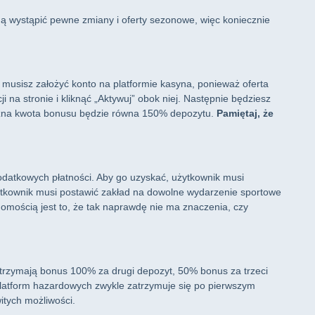
gą wystąpić pewne zmiany i oferty sezonowe, więc koniecznie
usisz założyć konto na platformie kasyna, ponieważ oferta
i na stronie i kliknąć „Aktywuj” obok niej. Następnie będziesz
eczna kwota bonusu będzie równa 150% depozytu.
Pamiętaj, że
datkowych płatności. Aby go uzyskać, użytkownik musi
żytkownik musi postawić zakład na dowolne wydarzenie sportowe
mością jest to, że tak naprawdę nie ma znaczenia, czy
otrzymają bonus 100% za drugi depozyt, 50% bonus za trzeci
platform hazardowych zwykle zatrzymuje się po pierwszym
itych możliwości.