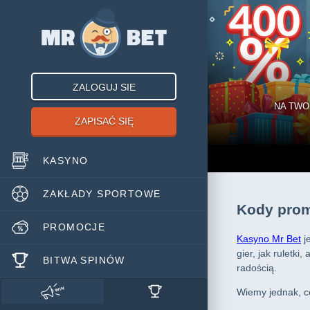
ZALOGUJ SIE
NA TWO
ZAPISAĆ SIĘ
KASYNO
ZAKŁADY SPORTOWE
Kody prom
PROMOCJE
Kasyno Mr Bet
je
gier, jak ruletki
BITWA SPINÓW
radością.
Wiemy jednak, c