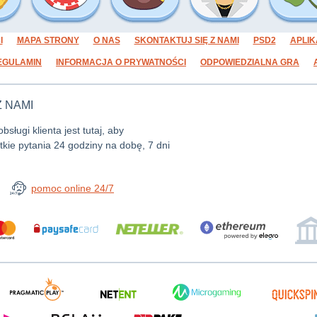
I
MAPA STRONY
O NAS
SKONTAKTUJ SIĘ Z NAMI
PSD2
APLIK
EGULAMIN
INFORMACJA O PRYWATNOŚCI
ODPOWIEDZIALNA GRA
Z NAMI
sługi klienta jest tutaj, aby
kie pytania 24 godziny na dobę, 7 dni
pomoc online 24/7