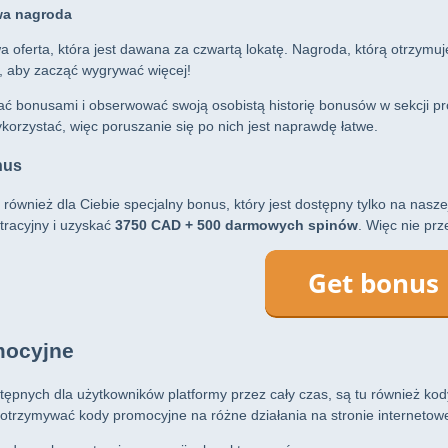
a nagroda
a oferta, która jest dawana za czwartą lokatę. Nagroda, którą otrzymu
j, aby zacząć wygrywać więcej!
 bonusami i obserwować swoją osobistą historię bonusów w sekcji prom
ykorzystać, więc poruszanie się po nich jest naprawdę łatwe.
nus
również dla Ciebie specjalny bonus, który jest dostępny tylko na nasz
tracyjny i uzyskać
3750 CAD + 500 darmowych spinów
. Więc nie prze
mocyjne
tępnych dla użytkowników platformy przez cały czas, są tu również kod
otrzymywać kody promocyjne na różne działania na stronie internetow