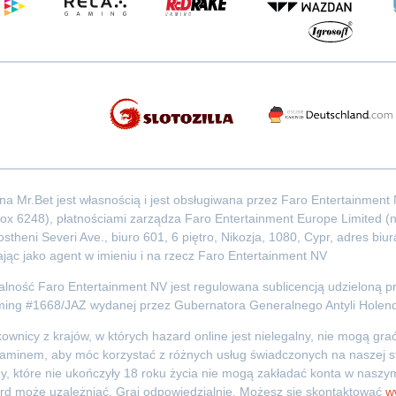
na Mr.Bet jest własnością i jest obsługiwana przez Faro Entertainmen
ox 6248), płatnościami zarządza Faro Entertainment Europe Limited (n
theni Severi Ave., biuro 601, 6 piętro, Nikozja, 1080, Cypr, adres biu
ając jako agent w imieniu i na rzecz Faro Entertainment NV
alność Faro Entertainment NV jest regulowana sublicencją udzieloną p
ing #1668/JAZ wydanej przez Gubernatora Generalnego Antyli Holende
ownicy z krajów, w których hazard online jest nielegalny, nie mogą gra
laminem, aby móc korzystać z różnych usług świadczonych na naszej st
, które nie ukończyły 18 roku życia nie mogą zakładać konta w naszym
rd może uzależniać. Graj odpowiedzialnie. Możesz się skontaktować
w