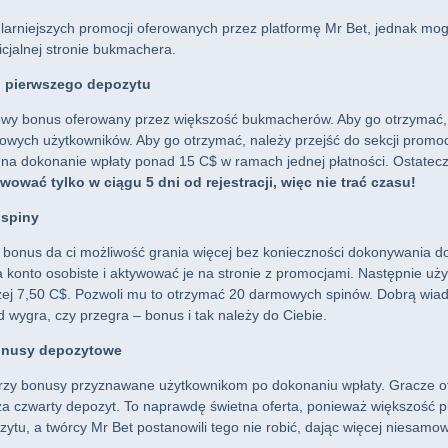
ularniejszych promocji oferowanych przez platformę Mr Bet, jednak mo
icjalnej stronie bukmachera.
 pierwszego depozytu
owy bonus oferowany przez większość bukmacherów. Aby go otrzymać, m
 nowych użytkowników. Aby go otrzymać, należy przejść do sekcji promocj
 na dokonanie wpłaty ponad 15 C$ w ramach jednej płatności. Ostat
ować tylko w ciągu 5 dni od rejestracji, więc nie trać czasu!
spiny
 bonus da ci możliwość grania więcej bez konieczności dokonywania do
 konto osobiste i aktywować je na stronie z promocjami. Następnie u
żej 7,50 C$. Pozwoli mu to otrzymać 20 darmowych spinów. Dobrą wiado
d wygra, czy przegra – bonus i tak należy do Ciebie.
onusy depozytowe
e trzy bonusy przyznawane użytkownikom po dokonaniu wpłaty. Gracze 
za czwarty depozyt. To naprawdę świetna oferta, ponieważ większość 
ytu, a twórcy Mr Bet postanowili tego nie robić, dając więcej niesamow