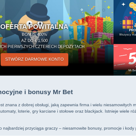
OFERTA POWITALNA
PRO
BONUS 400%
Wszyscy maj
AŻ DO
€ 1,500
ICH PIERWSZYCH CZTERECH DEPOZYTACH
STWÓRZ DARMOWE KONTO
Mr.Be
ocyjne i bonusy Mr Bet
st znana z dobrej obsługi, jaką zapewnia firma i wielu niesamowitych 
, automaty, loterie, gry karciane i stołowe oraz blackjack. Istnieje wiel
o najbardziej przyciąga graczy – niesamowite bonusy, promocje i kody