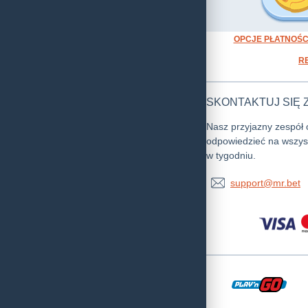
OPCJE PŁATNOŚC
R
SKONTAKTUJ SIĘ 
Nasz przyjazny zespół ob
odpowiedzieć na wszyst
w tygodniu.
support@mr.bet