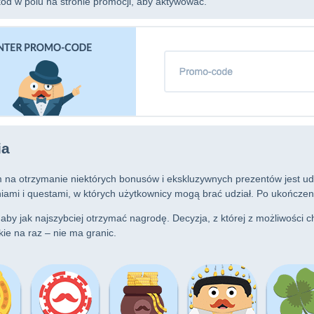
od w polu na stronie promocji, aby aktywować.
ia
a otrzymanie niektórych bonusów i ekskluzywnych prezentów jest udzia
ami i questami, w których użytkownicy mogą brać udział. Po ukończeni
, aby jak najszybciej otrzymać nagrodę. Decyzja, z której z możliwości 
kie na raz – nie ma granic.